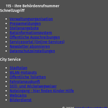
a
b
b
)
115 - Ihre Behördenrufnummer
)
Schnellzugriff
Verwaltungsorganisation
Pressemeldungen
Stellenangebote
Ratsinformationssystem
Öffentliche Ausschreibungen
Serviceportal (Online-Services)
Newsletter abonnieren
Datenschutzeinstellungen
City Service
Stadtplan
WLAN-Hotspots
Öffentliche Toiletten
Fahrplanauskunft
Still- und Wickelwegweiser
Noteingang - hier finden Kinder Hilfe
Webcams
Bilderdienst