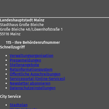
hier:
Fußbereich
m
n
n
e
e
u
u
e
Landeshauptstadt Mainz
e
n
Stadthaus Große Bleiche
n
T
Große Bleiche 46/Löwenhofstraße 1
T
a
55116 Mainz
a
b
b
)
115 - Ihre Behördenrufnummer
)
Schnellzugriff
Verwaltungsorganisation
Pressemeldungen
Stellenangebote
Ratsinformationssystem
Öffentliche Ausschreibungen
Serviceportal (Online-Services)
Newsletter abonnieren
Datenschutzeinstellungen
City Service
Stadtplan