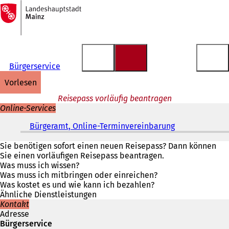
Zur
Startseite
Inhalt anspringen
Bürgerservice
vorlesen
Reisepass vorläufig beantragen
Online-Services
Bürgeramt, Online-Terminvereinbarung
(
Ö
f
Sie benötigen sofort einen neuen Reisepass? Dann können
f
Sie einen vorläufigen Reisepass beantragen.
n
Was muss ich wissen?
e
Was muss ich mitbringen oder einreichen?
t
Was kostet es und wie kann ich bezahlen?
i
Ähnliche Dienstleistungen
n
Kontakt
e
Adresse
i
Bürgerservice