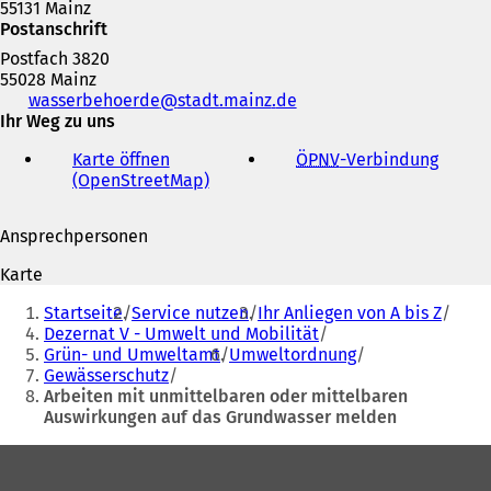
55131 Mainz
Postanschrift
Postfach 3820
55028 Mainz
Telefon,
wasserbehoerde
stadt.mainz
de
Fax
Ihr Weg zu uns
und
Karte öffnen
ÖPNV
-Verbindung
(
E-
(OpenStreetMap)
(
Ö
Mail-
Ö
f
Adresse
f
f
Ansprechpersonen
f
n
n
e
Karte
e
t
Sie
t
i
Startseite
Service nutzen
Ihr Anliegen von A bis Z
befinden
i
n
Dezernat V - Umwelt und Mobilität
n
e
Grün- und Umweltamt
Umweltordnung
sich
e
i
Gewässerschutz
hier:
i
n
Arbeiten mit unmittelbaren oder mittelbaren
n
e
Auswirkungen auf das Grundwasser melden
e
m
m
n
Fußbereich
n
e