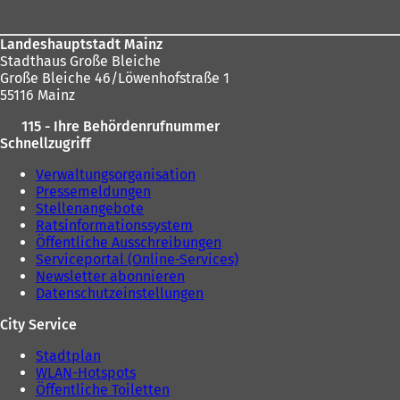
e
u
u
e
e
n
Landeshauptstadt Mainz
n
T
Stadthaus Große Bleiche
T
a
Große Bleiche 46/Löwenhofstraße 1
a
b
55116 Mainz
b
)
)
115 - Ihre Behördenrufnummer
Schnellzugriff
Verwaltungsorganisation
Pressemeldungen
Stellenangebote
Ratsinformationssystem
Öffentliche Ausschreibungen
Serviceportal (Online-Services)
Newsletter abonnieren
Datenschutzeinstellungen
City Service
Stadtplan
WLAN-Hotspots
Öffentliche Toiletten