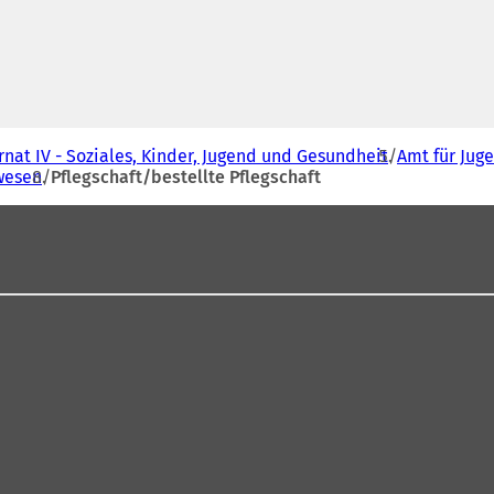
Ö
f
f
n
e
t
i
n
nat IV - Soziales, Kinder, Jugend und Gesundheit
Amt für Jug
e
wesen
Pflegschaft/bestellte Pflegschaft
i
n
e
m
n
e
u
e
n
T
a
b
)