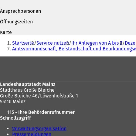
Ö
Mail-
f
Adresse
Ansprechpersonen
f
n
Öffnungszeiten
e
t
Karte
i
Sie
n
Startseite
Service nutzen
Ihr Anliegen von A bis Z
Dezer
befinden
e
Amtsvormundschaft, Beistandschaft und Beurkundungs
i
sich
n
Fußbereich
hier:
e
m
n
e
Landeshauptstadt Mainz
u
Stadthaus Große Bleiche
e
Große Bleiche 46/Löwenhofstraße 1
n
55116 Mainz
T
a
115 - Ihre Behördenrufnummer
b
Schnellzugriff
)
Verwaltungsorganisation
Pressemeldungen