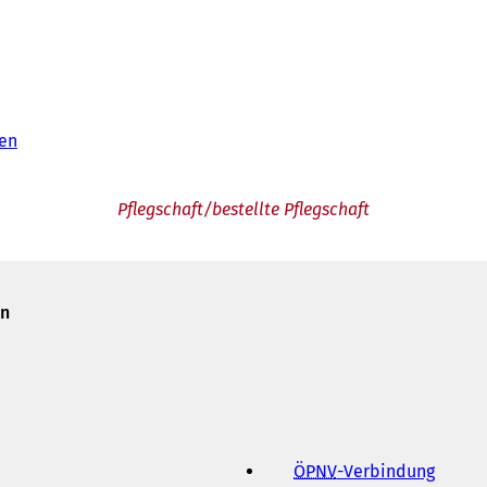
en
Pflegschaft/bestellte Pflegschaft
en
ÖPNV
-Verbindung
(