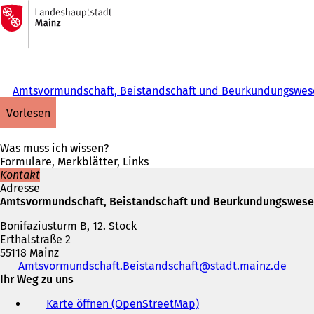
Zur
Startseite
Inhalt anspringen
Amtsvormundschaft, Beistandschaft und Beurkundungswes
vorlesen
Was muss ich wissen?
Formulare, Merkblätter, Links
Kontakt
Adresse
Amtsvormundschaft, Beistandschaft und Beurkundungswes
Bonifaziusturm B, 12. Stock
Erthalstraße 2
55118 Mainz
Telefon,
Amtsvormundschaft.Beistandschaft
stadt.mainz
de
Fax
Ihr Weg zu uns
und
Karte öffnen (OpenStreetMap)
(
E-