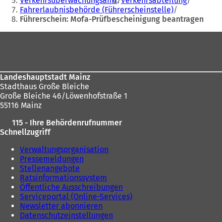
Verkehrsüberwachungsamt
Verkehrsabteilung
hier:
n
e
Fahrerlaubnisbehörde (Führerscheinstelle)
e
u
Führerschein: Mofa-Prüfbescheinigung beantragen
u
e
Fußbereich
e
n
n
T
T
a
a
b
b
)
Landeshauptstadt Mainz
)
Stadthaus Große Bleiche
Große Bleiche 46/Löwenhofstraße 1
55116 Mainz
115 - Ihre Behördenrufnummer
Schnellzugriff
Verwaltungsorganisation
Pressemeldungen
Stellenangebote
Ratsinformationssystem
Öffentliche Ausschreibungen
Serviceportal (Online-Services)
Newsletter abonnieren
Datenschutzeinstellungen