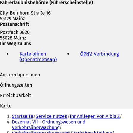
i
Fahrerlaubnisbehörde (Führerscheinstelle)
n
Elly-Beinhorn-Straße 16
e
55129 Mainz
m
Postanschrift
n
e
Postfach 3820
u
55028 Mainz
e
Ihr Weg zu uns
n
T
Karte öffnen
ÖPNV
-Verbindung
(
a
(OpenStreetMap)
(
Ö
b
Ö
f
)
f
f
Ansprechpersonen
f
n
n
e
Öffnungszeiten
e
t
t
i
Erreichbarkeit
i
n
n
e
Karte
e
i
Sie
i
n
Startseite
Service nutzen
Ihr Anliegen von A bis Z
befinden
n
e
Dezernat VII - Ordnungswesen und
e
m
Verkehrsüberwachung
sich
m
n