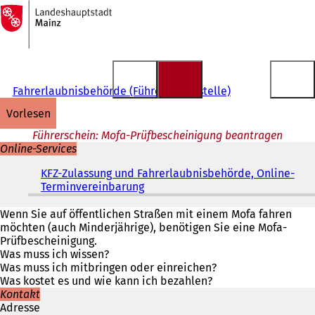
Zur
Startseite
Inhalt anspringen
Fahrerlaubnisbehörde (Führerscheinstelle)
vorlesen
Führerschein: Mofa-Prüfbescheinigung beantragen
Online-Services
KFZ-Zulassung und Fahrerlaubnisbehörde, Online-
Terminvereinbarung
(
Ö
f
Wenn Sie auf öffentlichen Straßen mit einem Mofa fahren
f
möchten (auch Minderjährige), benötigen Sie eine Mofa-
n
Prüfbescheinigung.
e
Was muss ich wissen?
t
Was muss ich mitbringen oder einreichen?
i
Was kostet es und wie kann ich bezahlen?
n
Kontakt
e
Adresse