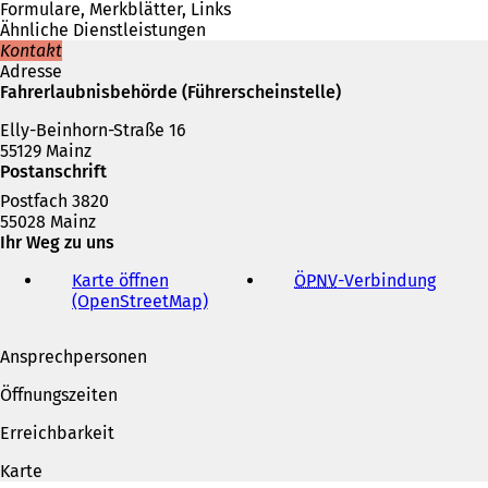
i
Formulare, Merkblätter, Links
n
Ähnliche Dienstleistungen
e
Kontakt
m
Adresse
n
Fahrerlaubnisbehörde (Führerscheinstelle)
e
Elly-Beinhorn-Straße 16
u
55129 Mainz
e
Postanschrift
n
T
Postfach 3820
a
55028 Mainz
b
Ihr Weg zu uns
)
Karte öffnen
ÖPNV
-Verbindung
(
(OpenStreetMap)
(
Ö
Ö
f
f
f
Ansprechpersonen
f
n
n
e
Öffnungszeiten
e
t
t
i
Erreichbarkeit
i
n
n
e
Karte
e
i