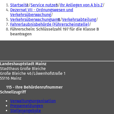
Sie
i
n
Startseite
Service nutzen
Ihr Anliegen von A bis Z
befinden
n
e
Dezernat VII - Ordnungswesen und
e
m
Verkehrsüberwachung
sich
m
n
Verkehrsüberwachungsamt
Verkehrsabteilung
hier:
n
e
Fahrerlaubnisbehörde (Führerscheinstelle)
e
u
Führerschein: Schlüsselzahl 197 für die Klasse B
u
e
beantragen
e
n
Fußbereich
n
T
T
a
a
b
b
)
)
Landeshauptstadt Mainz
Stadthaus Große Bleiche
Große Bleiche 46/Löwenhofstraße 1
55116 Mainz
115 - Ihre Behördenrufnummer
Schnellzugriff
Verwaltungsorganisation
Pressemeldungen
Stellenangebote