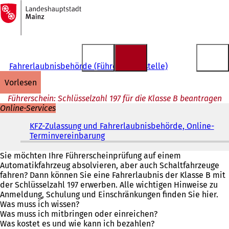
Zur
Startseite
Inhalt anspringen
Fahrerlaubnisbehörde (Führerscheinstelle)
vorlesen
Führerschein: Schlüsselzahl 197 für die Klasse B beantragen
Online-Services
KFZ-Zulassung und Fahrerlaubnisbehörde, Online-
Terminvereinbarung
(
Ö
f
Sie möchten Ihre Führerscheinprüfung auf einem
f
Automatikfahrzeug absolvieren, aber auch Schaltfahrzeuge
n
fahren? Dann können Sie eine Fahrerlaubnis der Klasse B mit
e
der Schlüsselzahl 197 erwerben. Alle wichtigen Hinweise zu
t
Anmeldung, Schulung und Einschränkungen finden Sie hier.
i
Was muss ich wissen?
n
Was muss ich mitbringen oder einreichen?
e
Was kostet es und wie kann ich bezahlen?