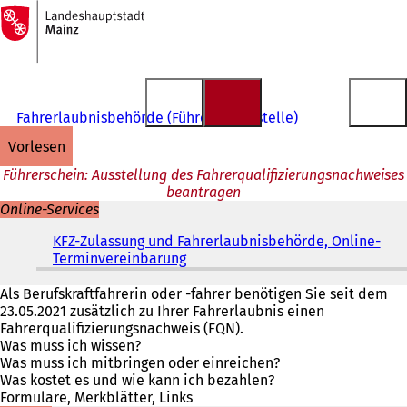
Zur
Startseite
Inhalt anspringen
Fahrerlaubnisbehörde (Führerscheinstelle)
vorlesen
Führerschein: Ausstellung des Fahrerqualifizierungsnachweises
beantragen
Online-Services
KFZ-Zulassung und Fahrerlaubnisbehörde, Online-
Terminvereinbarung
(
Ö
f
Als Berufskraftfahrerin oder -fahrer benötigen Sie seit dem
f
23.05.2021 zusätzlich zu Ihrer Fahrerlaubnis einen
n
Fahrerqualifizierungsnachweis (FQN).
e
Was muss ich wissen?
t
Was muss ich mitbringen oder einreichen?
i
Was kostet es und wie kann ich bezahlen?
n
Formulare, Merkblätter, Links