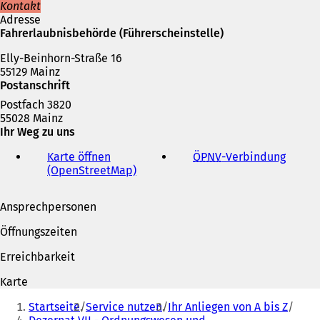
e
Kontakt
i
Adresse
n
Fahrerlaubnisbehörde (Führerscheinstelle)
e
Elly-Beinhorn-Straße 16
m
55129 Mainz
n
Postanschrift
e
u
Postfach 3820
e
55028 Mainz
n
Ihr Weg zu uns
T
a
Karte öffnen
ÖPNV
-Verbindung
(
b
(OpenStreetMap)
(
Ö
)
Ö
f
f
f
Ansprechpersonen
f
n
n
e
Öffnungszeiten
e
t
t
i
Erreichbarkeit
i
n
n
e
Karte
e
i
Sie
i
n
Startseite
Service nutzen
Ihr Anliegen von A bis Z
befinden
n
e