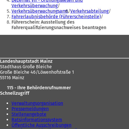
Dezernat VII - Ordnungswesen und
e
m
Verkehrsüberwachung
sich
m
n
Verkehrsüberwachungsamt
Verkehrsabteilung
hier:
n
e
Fahrerlaubnisbehörde (Führerscheinstelle)
e
u
Führerschein: Ausstellung des
u
e
Fahrerqualifizierungsnachweises beantragen
e
n
Fußbereich
n
T
T
a
a
b
b
)
)
Landeshauptstadt Mainz
Stadthaus Große Bleiche
Große Bleiche 46/Löwenhofstraße 1
55116 Mainz
115 - Ihre Behördenrufnummer
Schnellzugriff
Verwaltungsorganisation
Pressemeldungen
Stellenangebote
Ratsinformationssystem
Öffentliche Ausschreibungen