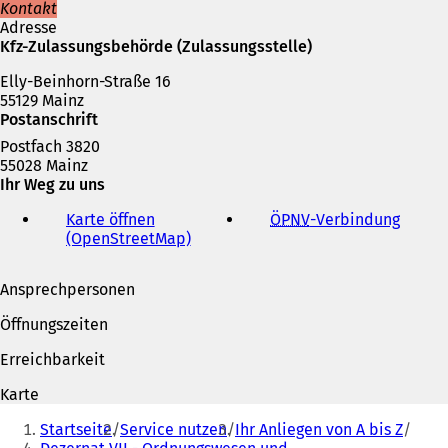
i
Kontakt
n
Adresse
e
Kfz-Zulassungsbehörde (Zulassungsstelle)
m
Elly-Beinhorn-Straße 16
n
55129 Mainz
e
Postanschrift
u
e
Postfach 3820
n
55028 Mainz
T
Ihr Weg zu uns
a
b
Karte öffnen
ÖPNV
-Verbindung
(
)
(OpenStreetMap)
(
Ö
Ö
f
f
f
Ansprechpersonen
f
n
n
e
Öffnungszeiten
e
t
t
i
Erreichbarkeit
i
n
n
e
Karte
e
i
Sie
i
n
Startseite
Service nutzen
Ihr Anliegen von A bis Z
befinden
n
e