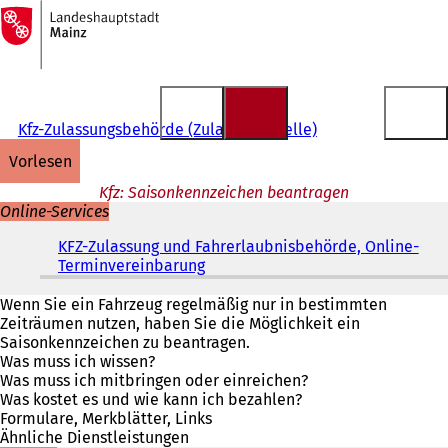
Zur
Startseite
Inhalt anspringen
Kfz-Zulassungsbehörde (Zulassungsstelle)
vorlesen
Kfz: Saisonkennzeichen beantragen
Online-Services
KFZ-Zulassung und Fahrerlaubnisbehörde, Online-
Terminvereinbarung
(
Ö
f
Wenn Sie ein Fahrzeug regelmäßig nur in bestimmten
f
Zeiträumen nutzen, haben Sie die Möglichkeit ein
n
Saisonkennzeichen zu beantragen.
e
Was muss ich wissen?
t
Was muss ich mitbringen oder einreichen?
i
Was kostet es und wie kann ich bezahlen?
n
Formulare, Merkblätter, Links
e
Ähnliche Dienstleistungen