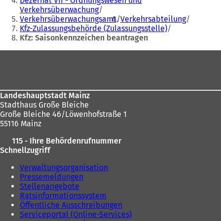
Dezernat VII - Ordnungswesen und
e
m
Verkehrsüberwachung
sich
m
n
Verkehrsüberwachungsamt
Verkehrsabteilung
hier:
n
e
Kfz-Zulassungsbehörde (Zulassungsstelle)
e
u
Kfz: Saisonkennzeichen beantragen
u
e
Fußbereich
e
n
n
T
T
a
a
b
b
)
Landeshauptstadt Mainz
)
Stadthaus Große Bleiche
Große Bleiche 46/Löwenhofstraße 1
55116 Mainz
115 - Ihre Behördenrufnummer
Schnellzugriff
Verwaltungsorganisation
Pressemeldungen
Stellenangebote
Ratsinformationssystem
Öffentliche Ausschreibungen
Serviceportal (Online-Services)