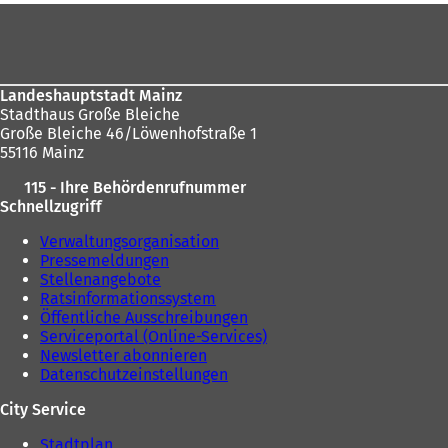
t
i
Fußbereich
sich
i
n
n
e
hier:
e
i
i
n
Landeshauptstadt Mainz
n
e
Stadthaus Große Bleiche
e
m
Große Bleiche 46/Löwenhofstraße 1
m
n
55116 Mainz
n
e
e
u
115 - Ihre Behördenrufnummer
u
e
Schnellzugriff
e
n
n
T
Verwaltungsorganisation
T
a
Pressemeldungen
a
b
Stellenangebote
b
)
Ratsinformationssystem
)
Öffentliche Ausschreibungen
Serviceportal (Online-Services)
Newsletter abonnieren
Datenschutzeinstellungen
City Service
Stadtplan