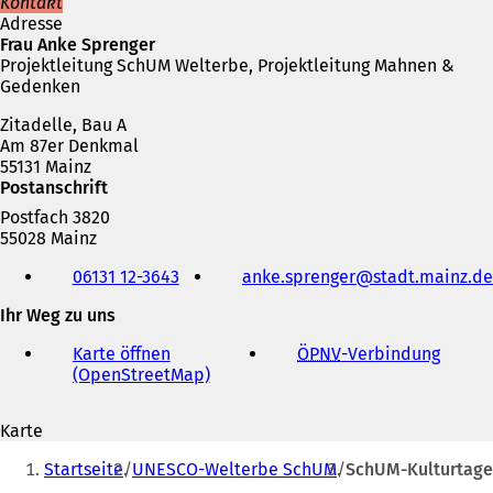
Kontakt
n
Adresse
e
Frau Anke Sprenger
t
Projektleitung SchUM Welterbe, Projektleitung Mahnen &
i
Gedenken
n
e
Zitadelle, Bau A
i
Am 87er Denkmal
n
55131 Mainz
e
Postanschrift
m
n
Postfach 3820
e
55028 Mainz
u
Telefon,
06131 12-3643
anke.sprenger
stadt.mainz
de
e
Fax
n
und
Ihr Weg zu uns
T
E-
a
Mail-
Karte öffnen
ÖPNV
-Verbindung
(
b
Adresse
(OpenStreetMap)
(
Ö
)
Ö
f
f
f
Karte
f
n
Sie
n
e
Startseite
UNESCO-Welterbe SchUM
SchUM-Kulturtage
e
t
befinden