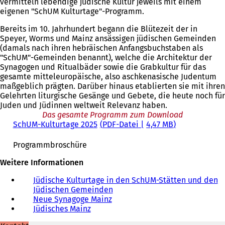
vermitteln lebendige jüdische Kultur jeweils mit einem
eigenen "SchUM Kulturtage"-Programm.
Bereits im 10. Jahrhundert begann die Blütezeit der in
Speyer, Worms und Mainz ansässigen jüdischen Gemeinden
(damals nach ihren hebräischen Anfangsbuchstaben als
"SchUM"-Gemeinden benannt), welche die Architektur der
Synagogen und Ritualbäder sowie die Grabkultur für das
gesamte mitteleuropäische, also aschkenasische Judentum
maßgeblich prägten. Darüber hinaus etablierten sie mit ihren
Gelehrten liturgische Gesänge und Gebete, die heute noch für
Juden und Jüdinnen weltweit Relevanz haben.
Das gesamte Programm zum Download
SchUM-Kulturtage 2025
PDF
-Datei
4,47 MB
Programmbroschüre
Weitere Informationen
Jüdische Kulturtage in den SchUM-Stätten und den
Jüdischen Gemeinden
(
Neue Synagoge Mainz
Ö
Jüdisches Mainz
f
f