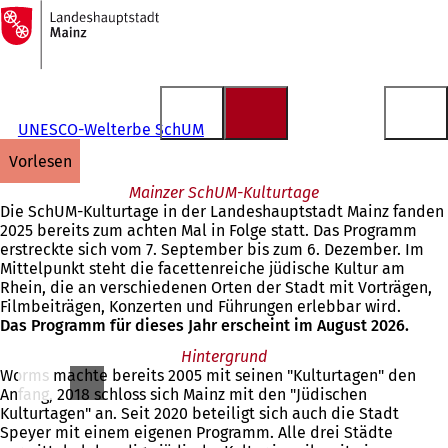
Zur
Startseite
Inhalt anspringen
UNESCO-Welterbe SchUM
vorlesen
Mainzer SchUM-Kulturtage
Die SchUM-Kulturtage in der Landeshauptstadt Mainz fanden
2025 bereits zum achten Mal in Folge statt. Das Programm
erstreckte sich vom 7. September bis zum 6. Dezember. Im
Mittelpunkt steht die facettenreiche jüdische Kultur am
Rhein, die an verschiedenen Orten der Stadt mit Vorträgen,
Filmbeiträgen, Konzerten und Führungen erlebbar wird.
Das Programm für dieses Jahr erscheint im August 2026.
Hintergrund
Worms machte bereits 2005 mit seinen "Kulturtagen" den
Anfang, 2018 schloss sich Mainz mit den "Jüdischen
Kulturtagen" an. Seit 2020 beteiligt sich auch die Stadt
Speyer mit einem eigenen Programm. Alle drei Städte