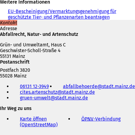
Weitere Informationen
EU-Bescheinigung/Vermarktungsgenehmigung für
geschützte Tier- und Pflanzenarten beantragen
Kontakt
Adresse
Abfallrecht, Natur- und Artenschutz
Grün- und Umweltamt, Haus C
Geschwister-Scholl-Straße 4
55131 Mainz
Postanschrift
Postfach 3820
55028 Mainz
Telefon,
06131 12-3949
abfallbehoerde
stadt.mainz
de
Fax
cites.artenschutz
stadt.mainz
de
und
gruen-umwelt
stadt.mainz
de
E-
Mail-
Ihr Weg zu uns
Adresse
Karte öffnen
ÖPNV
-Verbindung
(
(OpenStreetMap)
(
Ö
Ö
f