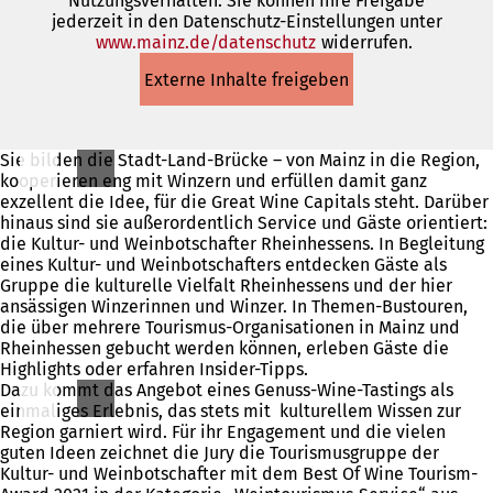
Nutzungsverhalten. Sie können Ihre Freigabe
jederzeit in den Datenschutz-Einstellungen unter
www.mainz.de/datenschutz
(Öffnet
widerrufen.
in
Externe Inhalte freigeben
einem
neuen
Tab)
Sie bilden die Stadt-Land-Brücke – von Mainz in die Region,
kooperieren eng mit Winzern und erfüllen damit ganz
exzellent die Idee, für die Great Wine Capitals steht. Darüber
hinaus sind sie außerordentlich Service und Gäste orientiert:
die Kultur- und Weinbotschafter Rheinhessens. In Begleitung
eines Kultur- und Weinbotschafters entdecken Gäste als
Gruppe die kulturelle Vielfalt Rheinhessens und der hier
ansässigen Winzerinnen und Winzer. In Themen-Bustouren,
die über mehrere Tourismus-Organisationen in Mainz und
Rheinhessen gebucht werden können, erleben Gäste die
Highlights oder erfahren Insider-Tipps.
Dazu kommt das Angebot eines Genuss-Wine-Tastings als
einmaliges Erlebnis, das stets mit kulturellem Wissen zur
Region garniert wird. Für ihr Engagement und die vielen
guten Ideen zeichnet die Jury die Tourismusgruppe der
Kultur- und Weinbotschafter mit dem Best Of Wine Tourism-