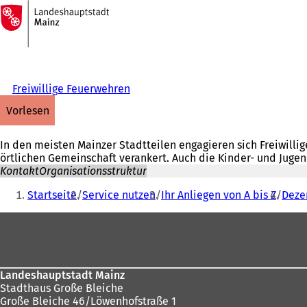
Zur
Startseite
Inhalt anspringen
Freiwillige Feuerwehren
vorlesen
In den meisten Mainzer Stadtteilen engagieren sich Freiwilli
örtlichen Gemeinschaft verankert. Auch die Kinder- und Juge
Kontakt
Organisationsstruktur
Sie
Startseite
Service nutzen
Ihr Anliegen von A bis Z
Deze
befinden
Fußbereich
sich
hier:
Landeshauptstadt Mainz
Stadthaus Große Bleiche
Große Bleiche 46/Löwenhofstraße 1