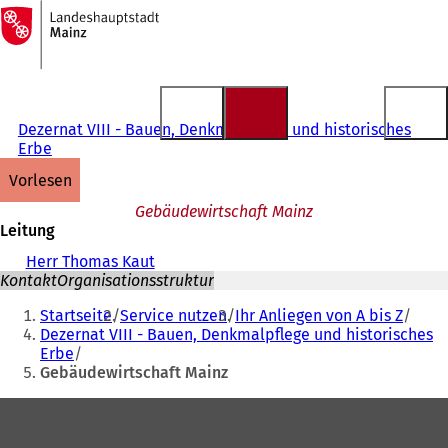
Zur
Startseite
Inhalt anspringen
Dezernat VIII - Bauen, Denkmalpflege und historisches
Erbe
vorlesen
Gebäudewirtschaft Mainz
Leitung
Herr Thomas Kaut
Kontakt
Organisationsstruktur
Sie
Startseite
Service nutzen
Ihr Anliegen von A bis Z
befinden
Dezernat VIII - Bauen, Denkmalpflege und historisches
Erbe
sich
Gebäudewirtschaft Mainz
hier:
Fußbereich