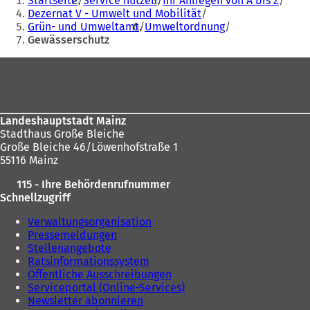
Startseite
Service nutzen
Ihr Anliegen von A bis Z
befinden
Dezernat V - Umwelt und Mobilität
Grün- und Umweltamt
Umweltordnung
sich
Gewässerschutz
hier:
Fußbereich
Landeshauptstadt Mainz
Stadthaus Große Bleiche
Große Bleiche 46/Löwenhofstraße 1
55116 Mainz
115 - Ihre Behördenrufnummer
Schnellzugriff
Verwaltungsorganisation
Pressemeldungen
Stellenangebote
Ratsinformationssystem
Öffentliche Ausschreibungen
Serviceportal (Online-Services)
Newsletter abonnieren