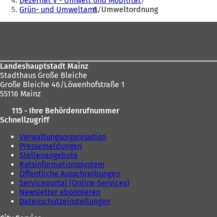
Dezernat V - Umwelt und Mobilität
Grün- und Umweltamt
Umweltordnung
sich
hier:
Fußbereich
Landeshauptstadt Mainz
Stadthaus Große Bleiche
Große Bleiche 46/Löwenhofstraße 1
55116 Mainz
115 - Ihre Behördenrufnummer
Schnellzugriff
Verwaltungsorganisation
Pressemeldungen
Stellenangebote
Ratsinformationssystem
Öffentliche Ausschreibungen
Serviceportal (Online-Services)
Newsletter abonnieren
Datenschutzeinstellungen