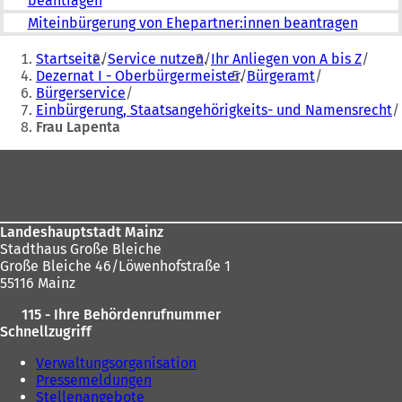
beantragen
Miteinbürgerung von Ehepartner:innen beantragen
Sie
Startseite
Service nutzen
Ihr Anliegen von A bis Z
befinden
Dezernat I - Oberbürgermeister
Bürgeramt
Bürgerservice
sich
Einbürgerung, Staatsangehörigkeits- und Namensrecht
hier:
Frau Lapenta
Fußbereich
Landeshauptstadt Mainz
Stadthaus Große Bleiche
Große Bleiche 46/Löwenhofstraße 1
55116 Mainz
115 - Ihre Behördenrufnummer
Schnellzugriff
Verwaltungsorganisation
Pressemeldungen
Stellenangebote