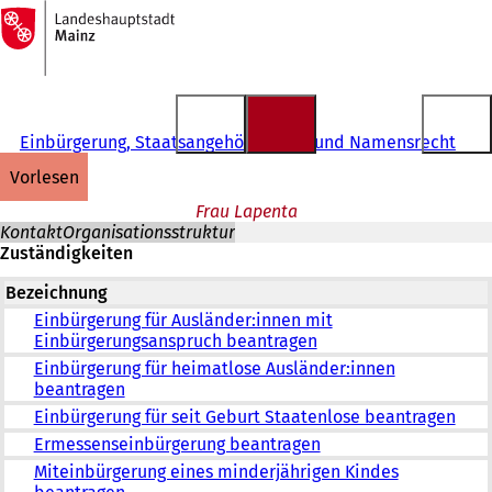
Zur
Startseite
Inhalt anspringen
Einbürgerung, Staatsangehörigkeits- und Namensrecht
vorlesen
Frau Lapenta
Kontakt
Organisationsstruktur
Zuständigkeiten
Bezeichnung
Einbürgerung für Ausländer:innen mit
Einbürgerungsanspruch beantragen
Einbürgerung für heimatlose Ausländer:innen
beantragen
Einbürgerung für seit Geburt Staatenlose beantragen
Ermessenseinbürgerung beantragen
Miteinbürgerung eines minderjährigen Kindes