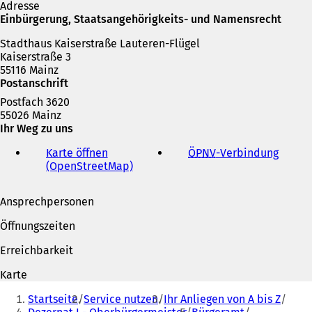
n
Adresse
e
Einbürgerung, Staatsangehörigkeits- und Namensrecht
m
Stadthaus Kaiserstraße Lauteren-Flügel
n
Kaiserstraße 3
e
55116 Mainz
u
Postanschrift
e
n
Postfach 3620
T
55026 Mainz
a
Ihr Weg zu uns
b
)
Karte öffnen
ÖPNV
-Verbindung
(
(OpenStreetMap)
(
Ö
Ö
f
f
f
Ansprechpersonen
f
n
n
e
Öffnungszeiten
e
t
t
i
Erreichbarkeit
i
n
n
e
Karte
e
i
Sie
i
n
Startseite
Service nutzen
Ihr Anliegen von A bis Z
befinden
n
e