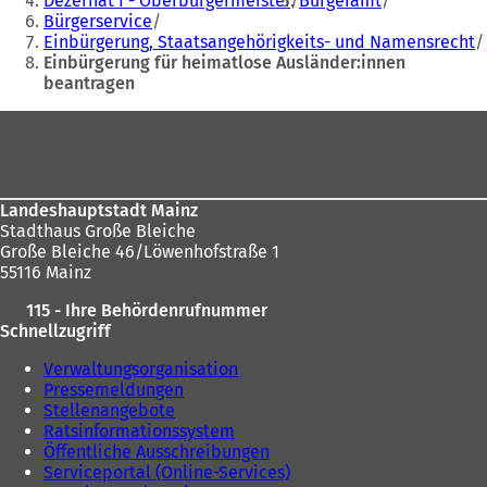
Dezernat I - Oberbürgermeister
Bürgeramt
e
m
Bürgerservice
sich
m
n
Einbürgerung, Staatsangehörigkeits- und Namensrecht
hier:
n
e
Einbürgerung für heimatlose Ausländer:innen
e
u
beantragen
u
e
Fußbereich
e
n
n
T
T
a
a
b
b
)
Landeshauptstadt Mainz
)
Stadthaus Große Bleiche
Große Bleiche 46/Löwenhofstraße 1
55116 Mainz
115 - Ihre Behördenrufnummer
Schnellzugriff
Verwaltungsorganisation
Pressemeldungen
Stellenangebote
Ratsinformationssystem
Öffentliche Ausschreibungen
Serviceportal (Online-Services)