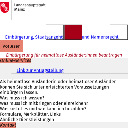
Zur
Startseite
Inhalt anspringen
Einbürgerung, Staatsangehörigkeits- und Namensrecht
vorlesen
Einbürgerung für heimatlose Ausländer:innen beantragen
Online-Services
Link zur Antragstellung
(
Ö
f
Als heimatlose Ausländerin oder heimatloser Ausländer
f
können Sie sich unter erleichterten Voraussetzungen
n
einbürgern lassen.
e
Was muss ich wissen?
t
Was muss ich mitbringen oder einreichen?
i
Was kostet es und wie kann ich bezahlen?
n
Formulare, Merkblätter, Links
e
Ähnliche Dienstleistungen
i
Kontakt