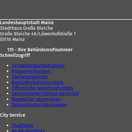
sich
n
hier:
e
m
n
Landeshauptstadt Mainz
e
Stadthaus Große Bleiche
u
Große Bleiche 46/Löwenhofstraße 1
e
55116 Mainz
n
T
115 - Ihre Behördenrufnummer
a
Schnellzugriff
b
)
Verwaltungsorganisation
Pressemeldungen
Stellenangebote
Ratsinformationssystem
Öffentliche Ausschreibungen
Serviceportal (Online-Services)
Newsletter abonnieren
Datenschutzeinstellungen
City Service
Stadtplan
WLAN-Hotspots