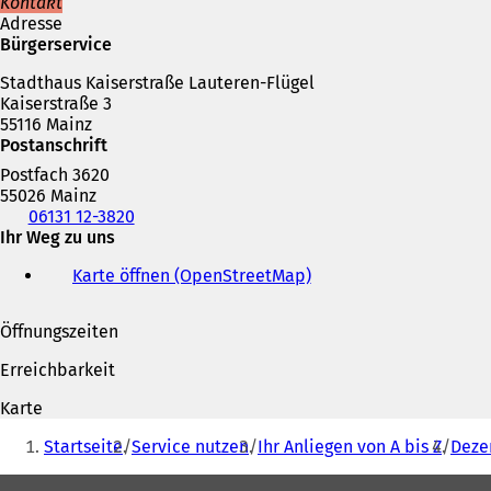
n
Kontakt
e
Adresse
i
Bürgerservice
n
Stadthaus Kaiserstraße Lauteren-Flügel
e
Kaiserstraße 3
m
55116 Mainz
n
Postanschrift
e
u
Postfach 3620
e
55026 Mainz
n
Telefon,
06131 12-3820
T
Fax
Ihr Weg zu uns
a
und
b
Karte öffnen (OpenStreetMap)
(
E-
)
Ö
Mail-
f
Adresse
Öffnungszeiten
f
n
Erreichbarkeit
e
t
Karte
i
Sie
n
Startseite
Service nutzen
Ihr Anliegen von A bis Z
Deze
befinden
e
i
Fußbereich