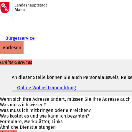
Zur
Startseite
Inhalt anspringen
Bürgerservice
vorlesen
Online-Services
An dieser Stelle können Sie auch Personalausweis, Reise
Online Wohnsitzanmeldung
(
Ö
f
Wenn sich Ihre Adresse ändert, müssen Sie Ihre Adresse auch 
f
Was muss ich wissen?
n
Was muss ich mitbringen oder einreichen?
e
Was kostet es und wie kann ich bezahlen?
t
Formulare, Merkblätter, Links
i
Ähnliche Dienstleistungen