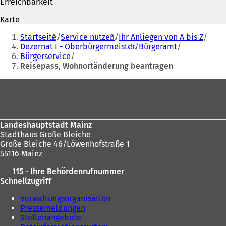
Erreichbarkeit
e
t
t
i
Karte
i
n
Sie
n
e
Startseite
Service nutzen
Ihr Anliegen von A bis Z
befinden
e
i
Dezernat I - Oberbürgermeister
Bürgeramt
i
n
Bürgerservice
sich
n
e
Reisepass, Wohnortänderung beantragen
hier:
e
m
m
n
Fußbereich
n
e
e
u
u
e
e
n
Landeshauptstadt Mainz
n
T
Stadthaus Große Bleiche
T
a
Große Bleiche 46/Löwenhofstraße 1
a
b
55116 Mainz
b
)
)
115 - Ihre Behördenrufnummer
Schnellzugriff
Verwaltungsorganisation
Pressemeldungen
Stellenangebote