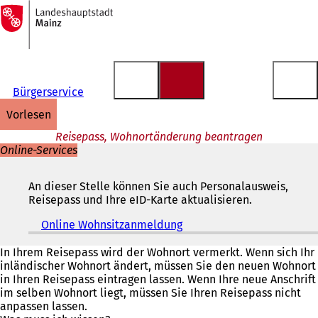
Zur
Startseite
Inhalt anspringen
Bürgerservice
vorlesen
Reisepass, Wohnortänderung beantragen
Online-Services
An dieser Stelle können Sie auch Personalausweis,
Reisepass und Ihre eID-Karte aktualisieren.
Online Wohnsitzanmeldung
(
Ö
f
In Ihrem Reisepass wird der Wohnort vermerkt. Wenn sich Ihr
f
inländischer Wohnort ändert, müssen Sie den neuen Wohnort
n
in Ihren Reisepass eintragen lassen. Wenn Ihre neue Anschrift
e
im selben Wohnort liegt, müssen Sie Ihren Reisepass nicht
t
anpassen lassen.