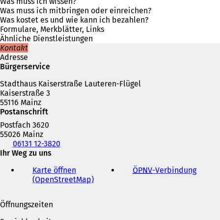
i
Was muss ich wissen?
n
Was muss ich mitbringen oder einreichen?
e
Was kostet es und wie kann ich bezahlen?
i
Formulare, Merkblätter, Links
n
Ähnliche Dienstleistungen
e
Kontakt
m
Adresse
n
Bürgerservice
e
Stadthaus Kaiserstraße Lauteren-Flügel
u
Kaiserstraße 3
e
55116 Mainz
n
Postanschrift
T
a
Postfach 3620
b
55026 Mainz
)
Telefon,
06131 12-3820
Fax
Ihr Weg zu uns
und
Karte öffnen
ÖPNV
-Verbindung
(
E-
(OpenStreetMap)
(
Ö
Mail-
Ö
f
Adresse
f
f
Öffnungszeiten
f
n
n
e