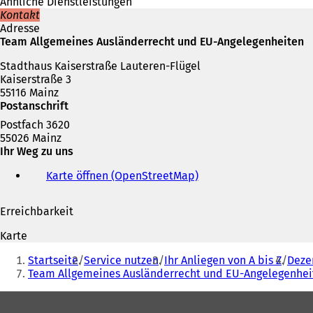
Ähnliche Dienstleistungen
Kontakt
Adresse
Team Allgemeines Ausländerrecht und EU-Angelegenheiten
Stadthaus Kaiserstraße Lauteren-Flügel
Kaiserstraße 3
55116 Mainz
Postanschrift
Postfach 3620
55026 Mainz
Ihr Weg zu uns
Karte öffnen (OpenStreetMap)
(
Ö
f
Erreichbarkeit
f
n
Karte
e
Sie
t
Startseite
Service nutzen
Ihr Anliegen von A bis Z
Deze
befinden
i
Team Allgemeines Ausländerrecht und EU-Angelegenhei
n
sich
e
Fußbereich
hier:
i