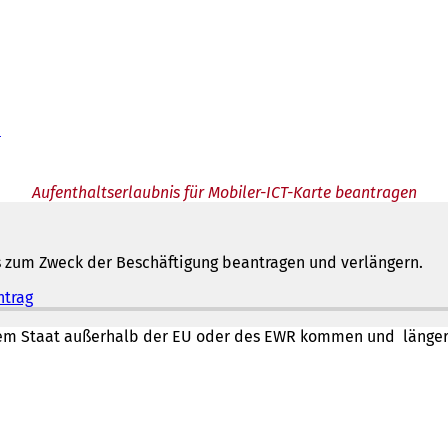
n
Aufenthaltserlaubnis für Mobiler-ICT-Karte beantragen
s zum Zweck der Beschäftigung beantragen und verlängern.
ntrag
(
Ö
f
inem Staat außerhalb der EU oder des EWR kommen und länger 
f
n
e
t
i