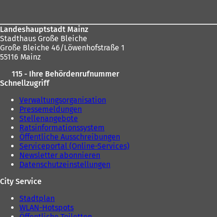
n
e
m
Landeshauptstadt Mainz
n
Stadthaus Große Bleiche
e
Große Bleiche 46/Löwenhofstraße 1
u
55116 Mainz
e
n
115 - Ihre Behördenrufnummer
T
Schnellzugriff
a
b
Verwaltungsorganisation
)
Pressemeldungen
Stellenangebote
Ratsinformationssystem
Öffentliche Ausschreibungen
Serviceportal (Online-Services)
Newsletter abonnieren
Datenschutzeinstellungen
City Service
Stadtplan
WLAN-Hotspots
Öffentliche Toiletten