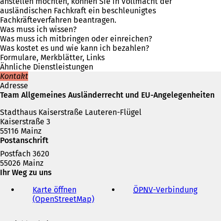
f
anstellen möchten, können Sie in Vollmacht der
n
ausländischen Fachkraft ein beschleunigtes
e
Fachkräfteverfahren beantragen.
t
Was muss ich wissen?
i
Was muss ich mitbringen oder einreichen?
n
Was kostet es und wie kann ich bezahlen?
e
Formulare, Merkblätter, Links
i
Ähnliche Dienstleistungen
n
Kontakt
e
Adresse
m
Team Allgemeines Ausländerrecht und EU-Angelegenheiten
n
Stadthaus Kaiserstraße Lauteren-Flügel
e
Kaiserstraße 3
u
55116 Mainz
e
Postanschrift
n
T
Postfach 3620
a
55026 Mainz
b
Ihr Weg zu uns
)
Karte öffnen
ÖPNV
-Verbindung
(
(OpenStreetMap)
(
Ö
Ö
f
f
f