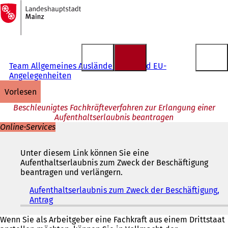
Zur
Startseite
Inhalt anspringen
Team Allgemeines Ausländerrecht und EU-
Angelegenheiten
vorlesen
Beschleunigtes Fachkräfteverfahren zur Erlangung einer
Aufenthaltserlaubnis beantragen
Online-Services
Unter diesem Link können Sie eine
Aufenthaltserlaubnis zum Zweck der Beschäftigung
beantragen und verlängern.
Aufenthaltserlaubnis zum Zweck der Beschäftigung,
Antrag
(
Ö
f
Wenn Sie als Arbeitgeber eine Fachkraft aus einem Drittstaat