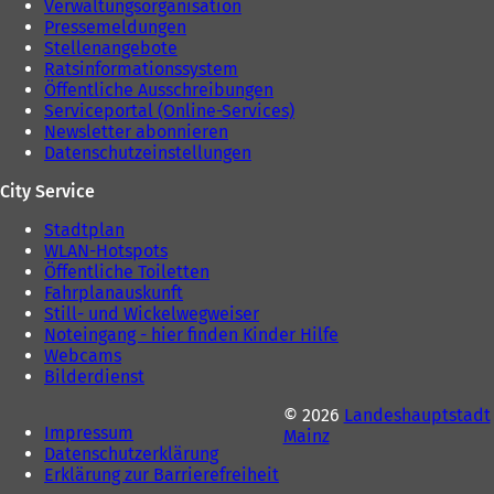
Verwaltungsorganisation
Pressemeldungen
Stellenangebote
Ratsinformationssystem
Öffentliche Ausschreibungen
Serviceportal (Online-Services)
Newsletter abonnieren
Datenschutzeinstellungen
City Service
Stadtplan
WLAN-Hotspots
Öffentliche Toiletten
Fahrplanauskunft
Still- und Wickelwegweiser
Noteingang - hier finden Kinder Hilfe
Webcams
Bilderdienst
© 2026
Landeshauptstadt
Impressum
Mainz
Datenschutzerklärung
Erklärung zur Barrierefreiheit