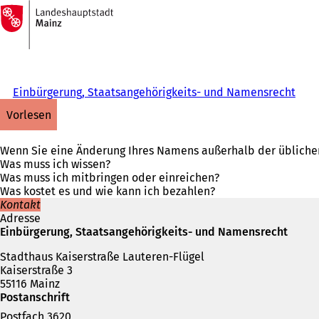
Zur
Startseite
Inhalt anspringen
Einbürgerung, Staatsangehörigkeits- und Namensrecht
vorlesen
Wenn Sie eine Änderung Ihres Namens außerhalb der üblichen
Was muss ich wissen?
Was muss ich mitbringen oder einreichen?
Was kostet es und wie kann ich bezahlen?
Kontakt
Adresse
Einbürgerung, Staatsangehörigkeits- und Namensrecht
Stadthaus Kaiserstraße Lauteren-Flügel
Kaiserstraße 3
55116 Mainz
Postanschrift
Postfach 3620