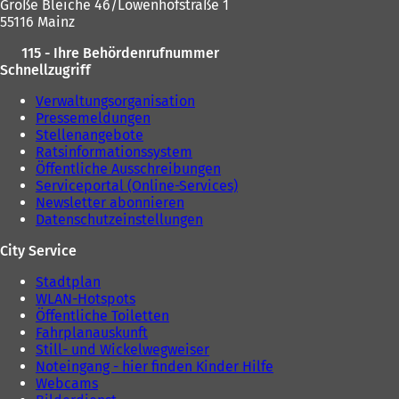
T
Große Bleiche 46/Löwenhofstraße 1
a
55116 Mainz
b
)
115 - Ihre Behördenrufnummer
Schnellzugriff
Verwaltungsorganisation
Pressemeldungen
Stellenangebote
Ratsinformationssystem
Öffentliche Ausschreibungen
Serviceportal (Online-Services)
Newsletter abonnieren
Datenschutzeinstellungen
City Service
Stadtplan
WLAN-Hotspots
Öffentliche Toiletten
Fahrplanauskunft
Still- und Wickelwegweiser
Noteingang - hier finden Kinder Hilfe
Webcams