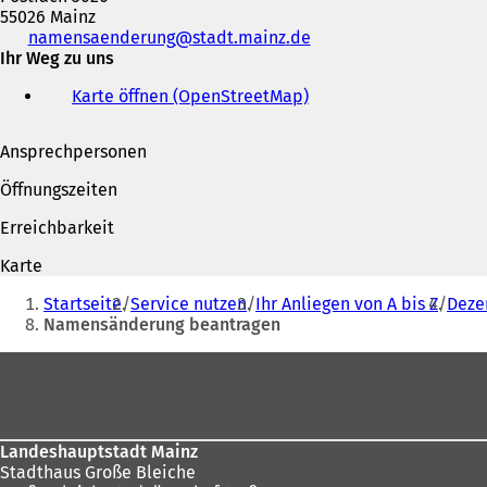
55026 Mainz
Telefon,
namensaenderung
stadt.mainz
de
Fax
Ihr Weg zu uns
und
Karte öffnen (OpenStreetMap)
(
E-
Ö
Mail-
f
Adresse
Ansprechpersonen
f
n
Öffnungszeiten
e
t
Erreichbarkeit
i
n
Karte
e
Sie
i
Startseite
Service nutzen
Ihr Anliegen von A bis Z
Deze
befinden
n
Namensänderung beantragen
e
sich
Fußbereich
m
hier:
n
e
u
e
Landeshauptstadt Mainz
n
Stadthaus Große Bleiche