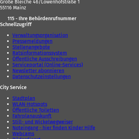
T
Große Bleiche 46/Löwenhofstraße 1
a
55116 Mainz
b
)
115 - Ihre Behördenrufnummer
Schnellzugriff
Verwaltungsorganisation
Pressemeldungen
Stellenangebote
Ratsinformationssystem
Öffentliche Ausschreibungen
Serviceportal (Online-Services)
Newsletter abonnieren
Datenschutzeinstellungen
City Service
Stadtplan
WLAN-Hotspots
Öffentliche Toiletten
Fahrplanauskunft
Still- und Wickelwegweiser
Noteingang - hier finden Kinder Hilfe
Webcams