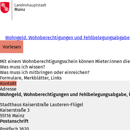
Zur
Startseite
Inhalt anspringen
Wohngeld, Wohnberechtigungen und Fehlbelegungsabgabe,
vorlesen
Mit einem Wohnberechtigungsschein können Mieter:innen die 
Was muss ich wissen?
Was muss ich mitbringen oder einreichen?
Formulare, Merkblätter, Links
Kontakt
Adresse
Wohngeld, Wohnberechtigungen und Fehlbelegungsabgabe, 
Stadthaus Kaiserstraße Lauteren-Flügel
Kaiserstraße 3
55116 Mainz
Postanschrift
Postfach 3620