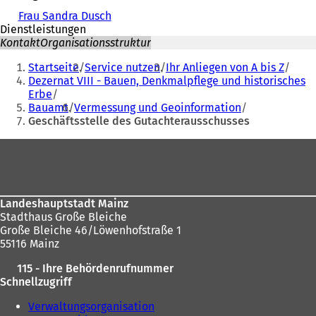
Frau Sandra Dusch
Dienstleistungen
Kontakt
Organisationsstruktur
Sie
Startseite
Service nutzen
Ihr Anliegen von A bis Z
befinden
Dezernat VIII - Bauen, Denkmalpflege und historisches
Erbe
sich
Bauamt
Vermessung und Geoinformation
hier:
Geschäftsstelle des Gutachterausschusses
Fußbereich
Landeshauptstadt Mainz
Stadthaus Große Bleiche
Große Bleiche 46/Löwenhofstraße 1
55116 Mainz
115 - Ihre Behördenrufnummer
Schnellzugriff
Verwaltungsorganisation