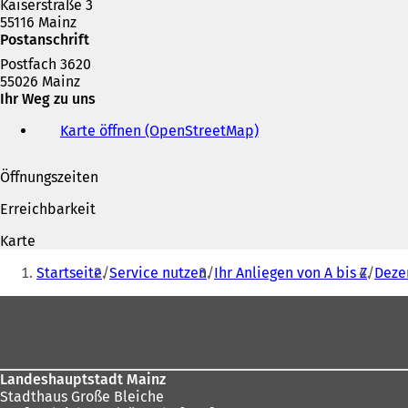
Kaiserstraße 3
n
55116 Mainz
e
Postanschrift
m
n
Postfach 3620
e
55026 Mainz
u
Ihr Weg zu uns
e
n
Karte öffnen (OpenStreetMap)
(
T
Ö
a
f
Öffnungszeiten
b
f
)
n
Erreichbarkeit
e
t
Karte
i
Sie
n
Startseite
Service nutzen
Ihr Anliegen von A bis Z
Deze
befinden
e
i
Fußbereich
sich
n
hier:
e
m
n
Landeshauptstadt Mainz
e
Stadthaus Große Bleiche
u