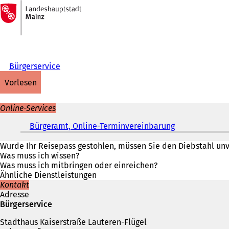
Zur
Startseite
Inhalt anspringen
Bürgerservice
vorlesen
Online-Services
Bürgeramt, Online-Terminvereinbarung
(
Ö
f
Wurde Ihr Reisepass gestohlen, müssen Sie den Diebstahl unve
f
Was muss ich wissen?
n
Was muss ich mitbringen oder einreichen?
e
Ähnliche Dienstleistungen
t
Kontakt
i
Adresse
n
Bürgerservice
e
Stadthaus Kaiserstraße Lauteren-Flügel
i