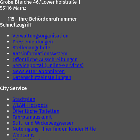
Große Bleiche 46/Löwenhofstraße 1
e
55116 Mainz
n
T
115 - Ihre Behördenrufnummer
a
Schnellzugriff
b
)
Verwaltungsorganisation
Pressemeldungen
Stellenangebote
Ratsinformationssystem
Öffentliche Ausschreibungen
Serviceportal (Online-Services)
Newsletter abonnieren
Datenschutzeinstellungen
City Service
Stadtplan
WLAN-Hotspots
Öffentliche Toiletten
Fahrplanauskunft
Still- und Wickelwegweiser
Noteingang - hier finden Kinder Hilfe
Webcams