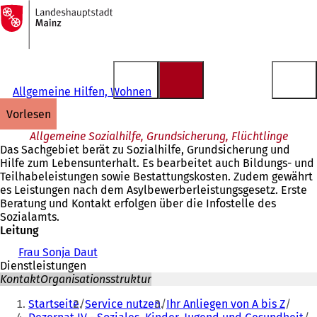
Zur
Startseite
Inhalt anspringen
Allgemeine Hilfen, Wohnen
vorlesen
Allgemeine Sozialhilfe, Grundsicherung, Flüchtlinge
Das Sachgebiet berät zu Sozialhilfe, Grundsicherung und
Hilfe zum Lebensunterhalt. Es bearbeitet auch Bildungs- und
Teilhabeleistungen sowie Bestattungskosten. Zudem gewährt
es Leistungen nach dem Asylbewerberleistungsgesetz. Erste
Beratung und Kontakt erfolgen über die Infostelle des
Sozialamts.
Leitung
Frau Sonja Daut
Dienstleistungen
Kontakt
Organisationsstruktur
Sie
Startseite
Service nutzen
Ihr Anliegen von A bis Z
befinden