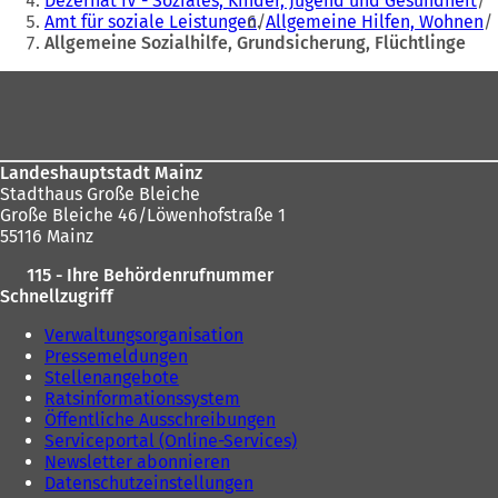
Dezernat IV - Soziales, Kinder, Jugend und Gesundheit
Amt für soziale Leistungen
Allgemeine Hilfen, Wohnen
sich
Allgemeine Sozialhilfe, Grundsicherung, Flüchtlinge
hier:
Fußbereich
Landeshauptstadt Mainz
Stadthaus Große Bleiche
Große Bleiche 46/Löwenhofstraße 1
55116 Mainz
115 - Ihre Behördenrufnummer
Schnellzugriff
Verwaltungsorganisation
Pressemeldungen
Stellenangebote
Ratsinformationssystem
Öffentliche Ausschreibungen
Serviceportal (Online-Services)
Newsletter abonnieren
Datenschutzeinstellungen