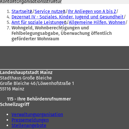
Kontakt
Organisationsstruktur
Sie
Startseite
Service nutzen
Ihr Anliegen von A bis Z
befinden
Dezernat IV - Soziales, Kinder, Jugend und Gesundheit
Amt für soziale Leistungen
Allgemeine Hilfen, Wohnen
sich
Wohngeld, Wohnberechtigungen und
hier:
Fehlbelegungsabgabe, Überwachung öffentlich
geförderter Wohnraum
Fußbereich
Landeshauptstadt Mainz
Stadthaus Große Bleiche
Große Bleiche 46/Löwenhofstraße 1
55116 Mainz
115 - Ihre Behördenrufnummer
Schnellzugriff
Verwaltungsorganisation
Pressemeldungen
Stellenangebote