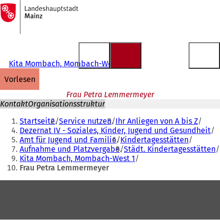
Zur
Startseite
Inhalt anspringen
Kita Mombach, Mombach-West 1
vorlesen
Frau Petra Lemmermeyer
Kontakt
Organisationsstruktur
Sie
Startseite
Service nutzen
Ihr Anliegen von A bis Z
befinden
Dezernat IV - Soziales, Kinder, Jugend und Gesundheit
Amt für Jugend und Familie
Kindertagesstätten
sich
Aufnahme und Platzvergabe
Städt. Kindertagesstätten
hier:
Kita Mombach, Mombach-West 1
Frau Petra Lemmermeyer
Fußbereich