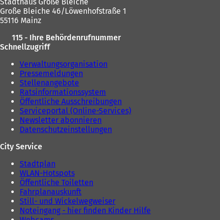
Stadthaus Große Bleiche
Große Bleiche 46/Löwenhofstraße 1
55116 Mainz
115 - Ihre Behördenrufnummer
Schnellzugriff
Verwaltungsorganisation
Pressemeldungen
Stellenangebote
Ratsinformationssystem
Öffentliche Ausschreibungen
Serviceportal (Online-Services)
Newsletter abonnieren
Datenschutzeinstellungen
City Service
Stadtplan
WLAN-Hotspots
Öffentliche Toiletten
Fahrplanauskunft
Still- und Wickelwegweiser
Noteingang - hier finden Kinder Hilfe
Webcams