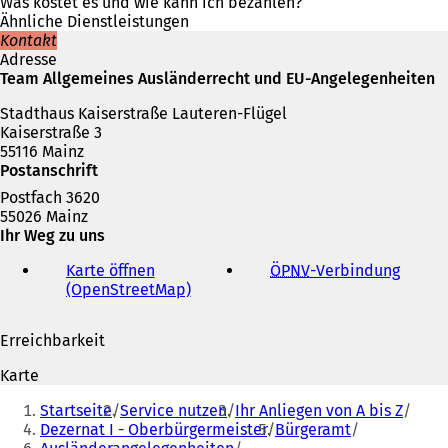
n
Was kostet es und wie kann ich bezahlen?
e
Ähnliche Dienstleistungen
t
Kontakt
i
Adresse
n
Team Allgemeines Ausländerrecht und EU-Angelegenheiten
e
Stadthaus Kaiserstraße Lauteren-Flügel
i
Kaiserstraße 3
n
55116 Mainz
e
Postanschrift
m
n
Postfach 3620
e
55026 Mainz
u
Ihr Weg zu uns
e
n
Karte öffnen
ÖPNV
-Verbindung
(
T
(OpenStreetMap)
(
Ö
a
Ö
f
b
f
f
Erreichbarkeit
)
f
n
n
e
Karte
e
t
Sie
t
i
Startseite
Service nutzen
Ihr Anliegen von A bis Z
befinden
i
n
Dezernat I - Oberbürgermeister
Bürgeramt
n
e