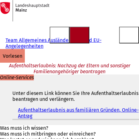
Zur
Startseite
Inhalt anspringen
Team Allgemeines Ausländerrecht und EU-
Angelegenheiten
vorlesen
Aufenthaltserlaubnis: Nachzug der Eltern und sonstiger
Familienangehöriger beantragen
Online-Services
Unter diesem Link können Sie Ihre Aufenthaltserlaubnis
beantragen und verlängern.
Aufenthaltserlaubnis aus familiären Gründen, Online-
Antrag
(
Ö
f
Was muss ich wissen?
f
Was muss ich mitbringen oder einreichen?