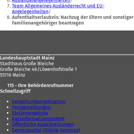
Ausländerangelegenheiten
sich
e
i
Team Allgemeines Ausländerrecht und EU-
hier:
i
n
Angelegenheiten
n
e
Aufenthaltserlaubnis: Nachzug der Eltern und sonstiger
e
m
Familienangehöriger beantragen
m
n
n
e
Fußbereich
e
u
u
e
e
n
n
T
Landeshauptstadt Mainz
T
a
Stadthaus Große Bleiche
a
b
Große Bleiche 46/Löwenhofstraße 1
b
)
55116 Mainz
)
115 - Ihre Behördenrufnummer
Schnellzugriff
Verwaltungsorganisation
Pressemeldungen
Stellenangebote
Ratsinformationssystem
Öffentliche Ausschreibungen
Serviceportal (Online-Services)