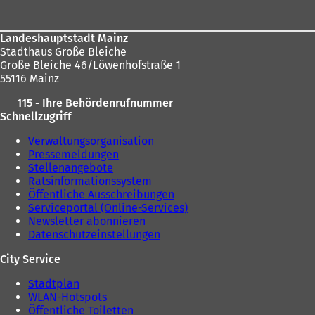
i
n
e
Landeshauptstadt Mainz
m
Stadthaus Große Bleiche
n
Große Bleiche 46/Löwenhofstraße 1
e
55116 Mainz
u
115 - Ihre Behördenrufnummer
e
Schnellzugriff
n
T
Verwaltungsorganisation
a
Pressemeldungen
b
Stellenangebote
)
Ratsinformationssystem
Öffentliche Ausschreibungen
Serviceportal (Online-Services)
Newsletter abonnieren
Datenschutzeinstellungen
City Service
Stadtplan
WLAN-Hotspots
Öffentliche Toiletten