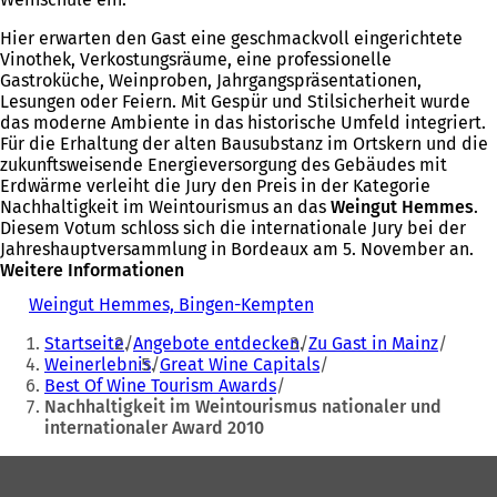
Hier erwarten den Gast eine geschmackvoll eingerichtete
Vinothek, Verkostungsräume, eine professionelle
Gastroküche, Weinproben, Jahrgangspräsentationen,
Lesungen oder Feiern. Mit Gespür und Stilsicherheit wurde
das moderne Ambiente in das historische Umfeld integriert.
Für die Erhaltung der alten Bausubstanz im Ortskern und die
zukunftsweisende Energieversorgung des Gebäudes mit
Erdwärme verleiht die Jury den Preis in der Kategorie
Nachhaltigkeit im Weintourismus an das
Weingut Hemmes
.
Diesem Votum schloss sich die internationale Jury bei der
Jahreshauptversammlung in Bordeaux am 5. November an.
Weitere Informationen
Weingut Hemmes, Bingen-Kempten
(
Sie
Ö
Startseite
Angebote entdecken
Zu Gast in Mainz
f
befinden
Weinerlebnis
Great Wine Capitals
f
Best Of Wine Tourism Awards
sich
n
Nachhaltigkeit im Weintourismus nationaler und
e
hier:
internationaler Award 2010
t
i
Fußbereich
n
e