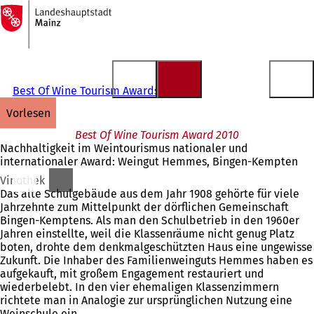
Zur
Startseite
Inhalt anspringen
Best Of Wine Tourism Awards
vorlesen
Best Of Wine Tourism Award 2010
Nachhaltigkeit im Weintourismus nationaler und
internationaler Award: Weingut Hemmes, Bingen-Kempten
Vinothek
Das alte Schulgebäude aus dem Jahr 1908 gehörte für viele
Jahrzehnte zum Mittelpunkt der dörflichen Gemeinschaft
Bingen-Kemptens. Als man den Schulbetrieb in den 1960er
Jahren einstellte, weil die Klassenräume nicht genug Platz
boten, drohte dem denkmalgeschützten Haus eine ungewisse
Zukunft. Die Inhaber des Familienweinguts Hemmes haben es
aufgekauft, mit großem Engagement restauriert und
wiederbelebt. In den vier ehemaligen Klassenzimmern
richtete man in Analogie zur ursprünglichen Nutzung eine
Weinschule ein.