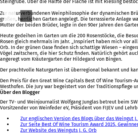
Steingrube. Über die Hälfte der Fläche ist mit Riesling besto
Zur naturverbundenen Weinphilosophie der dynamischen Brüde
großen, herrlichen Garten angelegt. Die terrassierte Anlage w
Mutter der beiden Brüder, legte in den 90er Jahren den Garten
Heute gedeihen im Garten um die 200 Rosenstöcke, die Besuc
Rosen gleich mehrmals im Jahr. ​„Inspiriert haben mich vor al
Orb. In der grünen Oase finden sich schattige Wiesen – eing
Vögel zwitschern, die hier Schutz finden. Natürlich gehört au
angeregt vom Kräutergarten der Hildegard von Bingen.
Der prachtvolle Naturgarten ist überregional bekannt und kan
Den Preis für den Great Wine Capitals Best Of Wine Tourism-A
Westhofen. Die Jury war begeistert von der Traditionspflege
Über den Blogger
Der TV- und Weinjournalist Wolfgang Junglas betreut beim SW
Vorsitzender von Weinfeder eV, Präsident von FIJEV und Lehr
Zur englischen Version des Blogs über das Weingut J.
Zur Seite Best Of Wine Tourism Award 2025, Gewinner 
Zur Website des Weinguts J. G. Orb
(
Ö