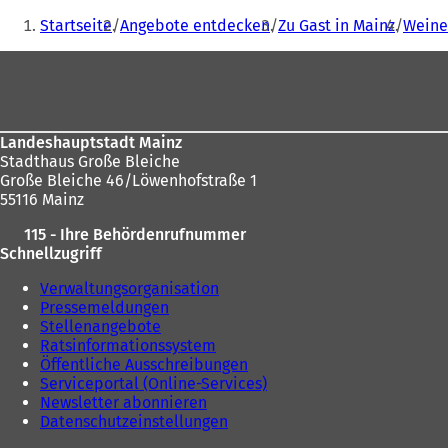
Sie
f
Startseite
Angebote entdecken
Zu Gast in Mainz
Weine
f
befinden
n
Fußbereich
sich
e
t
hier:
i
n
Landeshauptstadt Mainz
e
Stadthaus Große Bleiche
i
Große Bleiche 46/Löwenhofstraße 1
n
55116 Mainz
e
m
115 - Ihre Behördenrufnummer
n
Schnellzugriff
e
u
Verwaltungsorganisation
e
Pressemeldungen
n
Stellenangebote
T
Ratsinformationssystem
a
Öffentliche Ausschreibungen
b
Serviceportal (Online-Services)
)
Newsletter abonnieren
Datenschutzeinstellungen