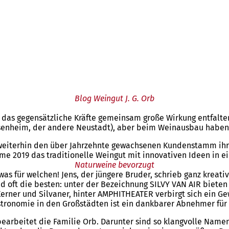
Blog Weingut J. G. Orb
 das gegensätzliche Kräfte gemeinsam große Wirkung entfalten 
senheim, der andere Neustadt), aber beim Weinausbau haben
 weiterhin den über Jahrzehnte gewachsenen Kundenstamm ihr
e 2019 das traditionelle Weingut mit innovativen Ideen in e
Naturweine bevorzugt
s für welchen! Jens, der jüngere Bruder, schrieb ganz kreati
oft die besten: unter der Bezeichnung SILVY VAN AIR bieten d
erner und Silvaner, hinter AMPHITHEATER verbirgt sich ein Gew
stronomie in den Großstädten ist ein dankbarer Abnehmer für
arbeitet die Familie Orb. Darunter sind so klangvolle Namen