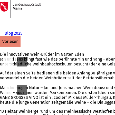
Zur
Startseite
Inhalt anspringen
Blog 2025
vorlesen
Die innovativen Wein-Brüder im Garten Eden
Jan und Jens klingt fast wie das berühmte Yin und Yang – aber
unterschiedliche Weinbauhochschulen besucht (der eine Gei
Auf der einen Seite bedienen die beiden Anfang 30-Jährigen
verwandeln die beiden Weinbrüder seit der Betriebsübernahm
Manche mögen Natur – Jan und Jens machen Wein draus: und wa
Weine – aus ihnen wurden Markennamen. Die ersten Ideen sind 
GANZ GROSSES VINO ist ein „cooler“ Mix aus Müller-Thurgau, K
heute die junge Generation zeitgemäße Weine – die Dialogga
13 Hektar Weinberge rund um das rheinhessische Westhofen be