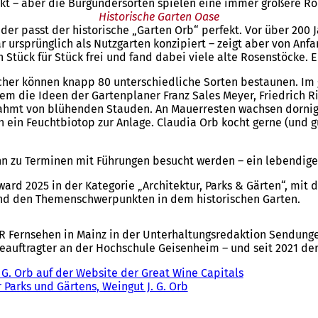
ckt – aber die Burgundersorten spielen eine immer größere Rol
Historische Garten Oase
r passt der historische „Garten Orb“ perfekt. Vor über 200 
ar ursprünglich als Nutzgarten konzipiert – zeigt aber von Anf
 Stück für Stück frei und fand dabei viele alte Rosenstöcke. E
her können knapp 80 unterschiedliche Sorten bestaunen. Im g
lem die Ideen der Gartenplaner Franz Sales Meyer, Friedrich R
erahmt von blühenden Stauden. An Mauerresten wachsen dornige
ch ein Feuchtbiotop zur Anlage. Claudia Orb kocht gerne (und g
n zu Terminen mit Führungen besucht werden – ein lebendiges 
ward 2025 in der Kategorie „Architektur, Parks & Gärten“, mit
 und den Themenschwerpunkten in dem historischen Garten.
R Fernsehen in Mainz in der Unterhaltungsredaktion Sendungen
beauftragter an der Hochschule Geisenheim – und seit 2021 de
 G. Orb auf der Website der Great Wine Capitals
(
Parks und Gärtens, Weingut J. G. Orb
Ö
f
f