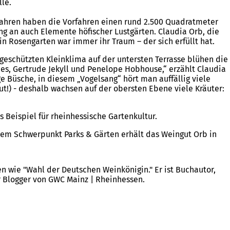
le.
Jahren haben die Vorfahren einen rund 2.500 Quadratmeter
ang an auch Elemente höfischer Lustgärten. Claudia Orb, die
in Rosengarten war immer ihr Traum – der sich erfüllt hat.
eschützten Kleinklima auf der untersten Terrasse blühen die
ies, Gertrude Jekyll und Penelope Hobhouse,“ erzählt Claudia
 Büsche, in diesem „Vogelsang“ hört man auffällig viele
ut!) - deshalb wachsen auf der obersten Ebene viele Kräuter:
Beispiel für rheinhessische Gartenkultur.
 dem Schwerpunkt Parks & Gärten erhält das Weingut Orb in
 wie "Wahl der Deutschen Weinkönigin." Er ist Buchautor,
r Blogger von GWC Mainz | Rheinhessen.